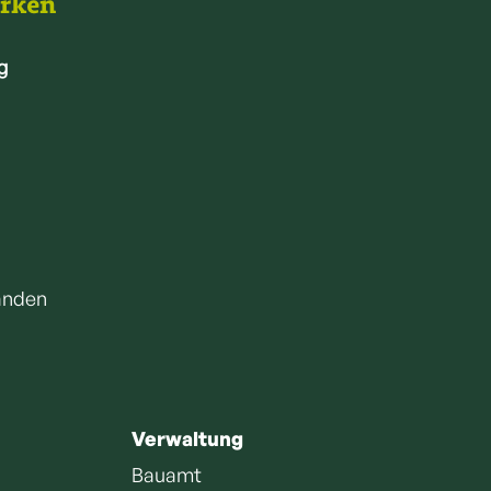
arken
g
anden
Verwaltung
Bauamt