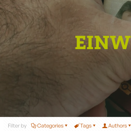
EIN
Filter by
Categories
Tags
Authors