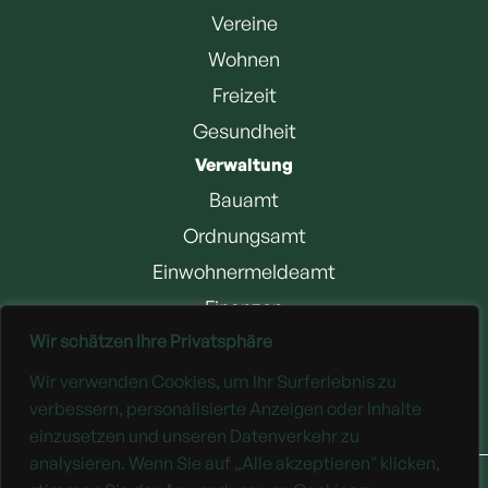
Vereine
Wohnen
Freizeit
Gesundheit
Verwaltung
Bauamt
Ordnungsamt
Einwohnermeldeamt
Finanzen
Wir schätzen Ihre Privatsphäre
Jobangebote
Wir verwenden Cookies, um Ihr Surferlebnis zu
Downloads
verbessern, personalisierte Anzeigen oder Inhalte
einzusetzen und unseren Datenverkehr zu
analysieren. Wenn Sie auf „Alle akzeptieren" klicken,