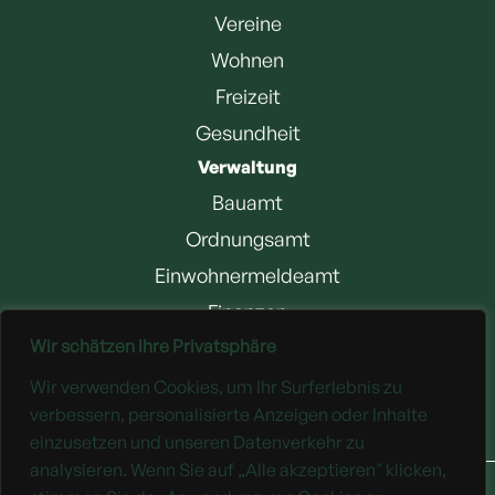
Vereine
Wohnen
Freizeit
Gesundheit
Verwaltung
Bauamt
Ordnungsamt
Einwohnermeldeamt
Finanzen
Wir schätzen Ihre Privatsphäre
Jobangebote
Wir verwenden Cookies, um Ihr Surferlebnis zu
Downloads
verbessern, personalisierte Anzeigen oder Inhalte
einzusetzen und unseren Datenverkehr zu
analysieren. Wenn Sie auf „Alle akzeptieren" klicken,