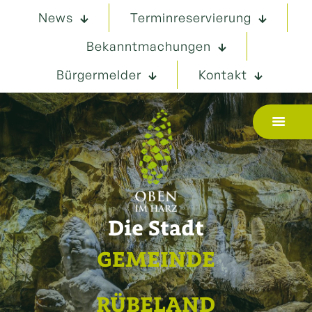
News
Terminreservierung
Bekanntmachungen
Bürgermelder
Kontakt
Die Stadt
GEMEINDE
RÜBELAND