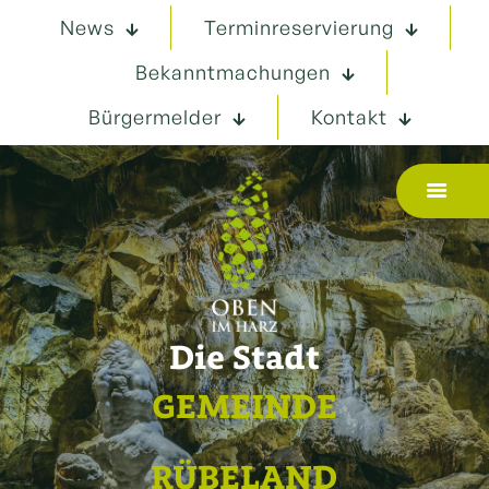
News
Terminreservierung
Bekanntmachungen
Bürgermelder
Kontakt
Die Stadt
GEMEINDE
RÜBELAND