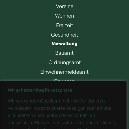
Vereine
Wohnen
Freizeit
Gesundheit
Verwaltung
Bauamt
Ordnungsamt
Einwohnermeldeamt
Finanzen
Wir schätzen Ihre Privatsphäre
Jobangebote
Wir verwenden Cookies, um Ihr Surferlebnis zu
Downloads
verbessern, personalisierte Anzeigen oder Inhalte
einzusetzen und unseren Datenverkehr zu
analysieren. Wenn Sie auf „Alle akzeptieren" klicken,