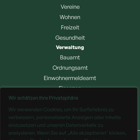
Vereine
Wohnen
Freizeit
Gesundheit
Verwaltung
Bauamt
Ordnungsamt
Einwohnermeldeamt
Finanzen
Wir schätzen Ihre Privatsphäre
Jobangebote
Wir verwenden Cookies, um Ihr Surferlebnis zu
Downloads
verbessern, personalisierte Anzeigen oder Inhalte
einzusetzen und unseren Datenverkehr zu
analysieren. Wenn Sie auf „Alle akzeptieren" klicken,