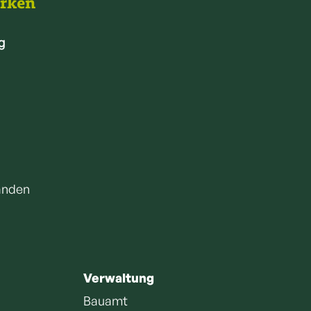
arken
g
anden
Verwaltung
Bauamt