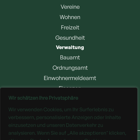
Vereine
Wohnen
Freizeit
Gesundheit
Verwaltung
Bauamt
Ordnungsamt
Einwohnermeldeamt
Finanzen
Wir schätzen Ihre Privatsphäre
Jobangebote
Wir verwenden Cookies, um Ihr Surferlebnis zu
Downloads
verbessern, personalisierte Anzeigen oder Inhalte
einzusetzen und unseren Datenverkehr zu
analysieren. Wenn Sie auf „Alle akzeptieren" klicken,