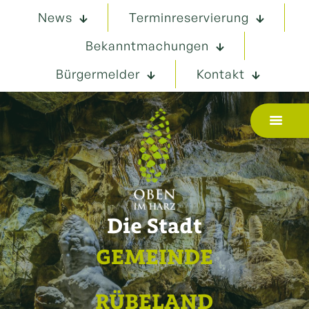
News
Terminreservierung
Bekanntmachungen
Bürgermelder
Kontakt
Die Stadt
GEMEINDE
RÜBELAND