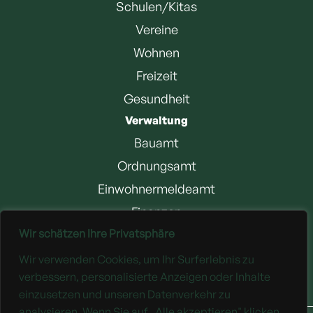
Schulen/Kitas
Vereine
Wohnen
Freizeit
Gesundheit
Verwaltung
Bauamt
Ordnungsamt
Einwohnermeldeamt
Finanzen
Wir schätzen Ihre Privatsphäre
Jobangebote
Wir verwenden Cookies, um Ihr Surferlebnis zu
Downloads
verbessern, personalisierte Anzeigen oder Inhalte
einzusetzen und unseren Datenverkehr zu
analysieren. Wenn Sie auf „Alle akzeptieren" klicken,