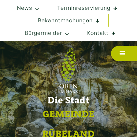
News
Terminreservierung
Bekanntmachungen
Bürgermelder
Kontakt
Die Stadt
GEMEINDE
RÜBELAND