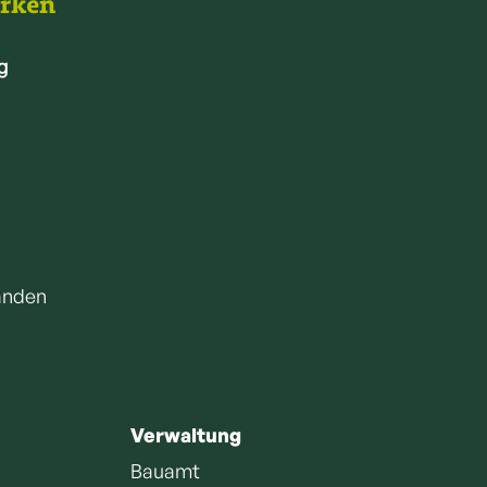
arken
g
anden
Verwaltung
Bauamt