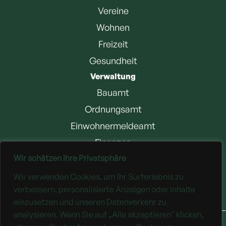
Vereine
Wohnen
Freizeit
Gesundheit
Verwaltung
Bauamt
Ordnungsamt
Einwohnermeldeamt
Finanzen
Wir schätzen Ihre Privatsphäre
Jobangebote
Wir verwenden Cookies, um Ihr Surferlebnis zu
Downloads
verbessern, personalisierte Anzeigen oder Inhalte
einzusetzen und unseren Datenverkehr zu
analysieren. Wenn Sie auf „Alle akzeptieren" klicken,