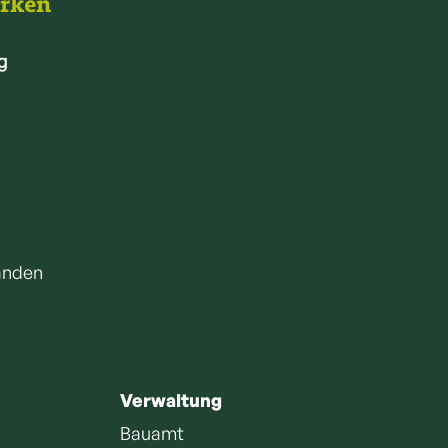
arken
g
anden
Verwaltung
Bauamt