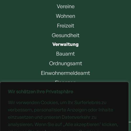
Vereine
Wohnen
Freizeit
Gesundheit
Verwaltung
Bauamt
Ordnungsamt
Einwohnermeldeamt
Finanzen
Wir schätzen Ihre Privatsphäre
Jobangebote
Wir verwenden Cookies, um Ihr Surferlebnis zu
Downloads
verbessern, personalisierte Anzeigen oder Inhalte
einzusetzen und unseren Datenverkehr zu
analysieren. Wenn Sie auf „Alle akzeptieren" klicken,