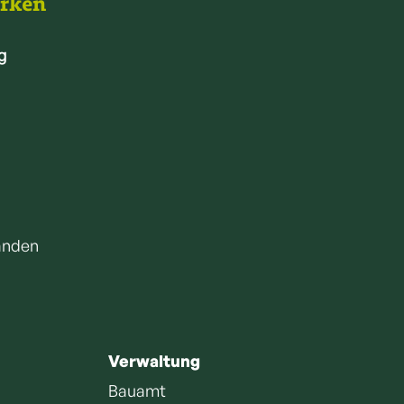
arken
g
anden
Verwaltung
Bauamt