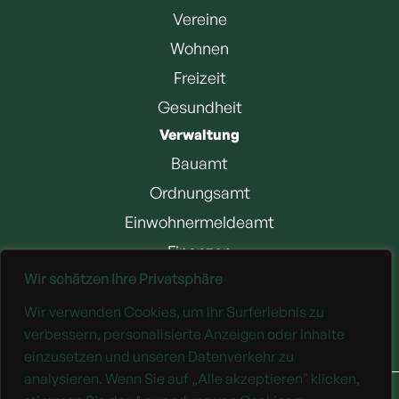
Vereine
Wohnen
Freizeit
Gesundheit
Verwaltung
Bauamt
Ordnungsamt
Einwohnermeldeamt
Finanzen
Wir schätzen Ihre Privatsphäre
Jobangebote
Wir verwenden Cookies, um Ihr Surferlebnis zu
Downloads
verbessern, personalisierte Anzeigen oder Inhalte
einzusetzen und unseren Datenverkehr zu
analysieren. Wenn Sie auf „Alle akzeptieren" klicken,