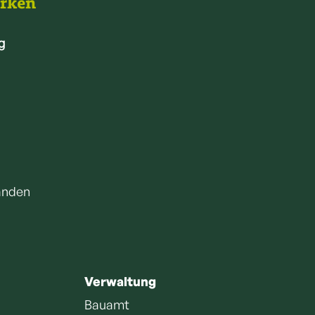
arken
g
anden
Verwaltung
Bauamt