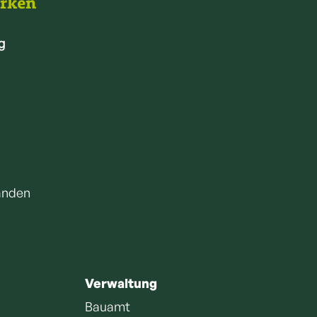
arken
g
anden
Verwaltung
Bauamt