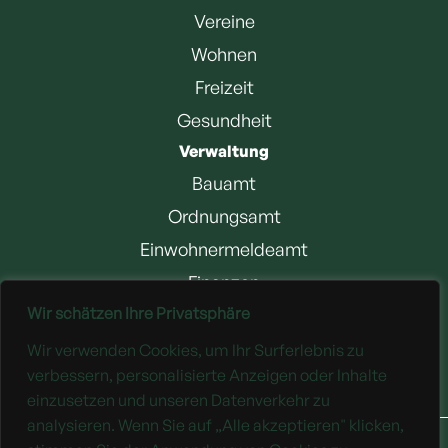
Vereine
Wohnen
Freizeit
Gesundheit
Verwaltung
Bauamt
Ordnungsamt
Einwohnermeldeamt
Finanzen
Wir schätzen Ihre Privatsphäre
Jobangebote
Wir verwenden Cookies, um Ihr Surferlebnis zu
Downloads
verbessern, personalisierte Anzeigen oder Inhalte
einzusetzen und unseren Datenverkehr zu
analysieren. Wenn Sie auf „Alle akzeptieren" klicken,