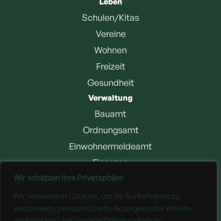
Leben
Schulen/Kitas
Vereine
Wohnen
Freizeit
Gesundheit
Verwaltung
Bauamt
Ordnungsamt
Einwohnermeldeamt
Finanzen
Wir schätzen Ihre Privatsphäre
Jobangebote
Wir verwenden Cookies, um Ihr Surferlebnis zu
Downloads
verbessern, personalisierte Anzeigen oder Inhalte
einzusetzen und unseren Datenverkehr zu