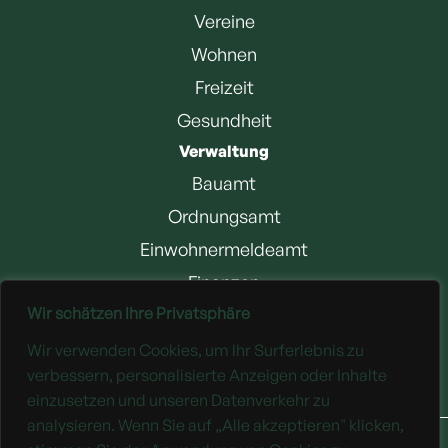
Vereine
Wohnen
Freizeit
Gesundheit
Verwaltung
Bauamt
Ordnungsamt
Einwohnermeldeamt
Finanzen
Wir schätzen Ihre Privatsphäre
Jobangebote
Wir verwenden Cookies, um Ihr Surferlebnis zu
Downloads
verbessern, personalisierte Anzeigen oder Inhalte
einzusetzen und unseren Datenverkehr zu
analysieren. Wenn Sie auf „Alle akzeptieren" klicken,