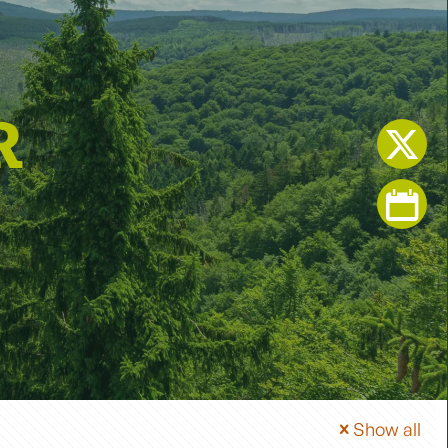
R
Show all