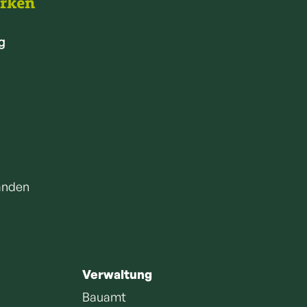
arken
g
anden
Verwaltung
Bauamt