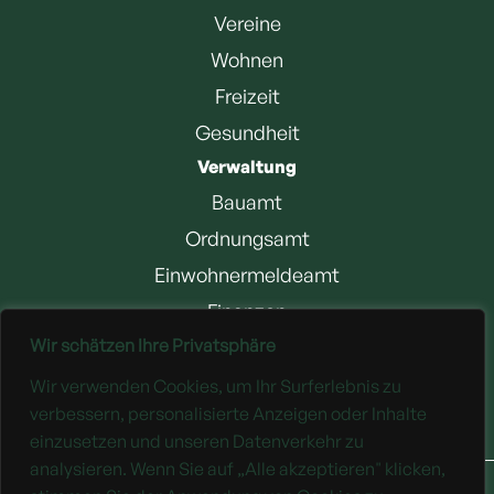
Vereine
Wohnen
Freizeit
Gesundheit
Verwaltung
Bauamt
Ordnungsamt
Einwohnermeldeamt
Finanzen
Wir schätzen Ihre Privatsphäre
Jobangebote
Wir verwenden Cookies, um Ihr Surferlebnis zu
Downloads
verbessern, personalisierte Anzeigen oder Inhalte
einzusetzen und unseren Datenverkehr zu
analysieren. Wenn Sie auf „Alle akzeptieren" klicken,