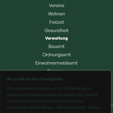
Vereine
Wohnen
Freizeit
Gesundheit
Verwaltung
Bauamt
Ordnungsamt
Einwohnermeldeamt
Finanzen
Wir schätzen Ihre Privatsphäre
Jobangebote
Wir verwenden Cookies, um Ihr Surferlebnis zu
Downloads
verbessern, personalisierte Anzeigen oder Inhalte
einzusetzen und unseren Datenverkehr zu
analysieren. Wenn Sie auf „Alle akzeptieren" klicken,