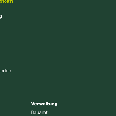
arken
g
anden
Verwaltung
Bauamt