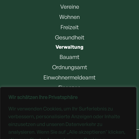
Vereine
Wohnen
Freizeit
Gesundheit
Verwaltung
Bauamt
Ordnungsamt
Einwohnermeldeamt
Finanzen
Wir schätzen Ihre Privatsphäre
Jobangebote
Wir verwenden Cookies, um Ihr Surferlebnis zu
Downloads
verbessern, personalisierte Anzeigen oder Inhalte
einzusetzen und unseren Datenverkehr zu
analysieren. Wenn Sie auf „Alle akzeptieren" klicken,