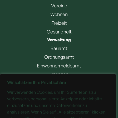
Vereine
Wohnen
Freizeit
Gesundheit
Verwaltung
Bauamt
Ordnungsamt
Einwohnermeldeamt
Finanzen
Wir schätzen Ihre Privatsphäre
Jobangebote
Wir verwenden Cookies, um Ihr Surferlebnis zu
Downloads
verbessern, personalisierte Anzeigen oder Inhalte
einzusetzen und unseren Datenverkehr zu
analysieren. Wenn Sie auf „Alle akzeptieren" klicken,