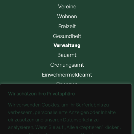
Vereine
Wohnen
Freizeit
Gesundheit
Verwaltung
Bauamt
Ordnungsamt
Einwohnermeldeamt
Finanzen
Wir schätzen Ihre Privatsphäre
Jobangebote
Wir verwenden Cookies, um Ihr Surferlebnis zu
Downloads
verbessern, personalisierte Anzeigen oder Inhalte
einzusetzen und unseren Datenverkehr zu
analysieren. Wenn Sie auf „Alle akzeptieren" klicken,