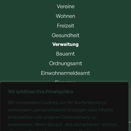
Vereine
Wohnen
Freizeit
Gesundheit
Verwaltung
Bauamt
Ordnungsamt
Einwohnermeldeamt
Finanzen
Wir schätzen Ihre Privatsphäre
Jobangebote
Wir verwenden Cookies, um Ihr Surferlebnis zu
Downloads
verbessern, personalisierte Anzeigen oder Inhalte
einzusetzen und unseren Datenverkehr zu
analysieren. Wenn Sie auf „Alle akzeptieren" klicken,