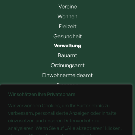
Vereine
Wohnen
Freizeit
Gesundheit
Verwaltung
Bauamt
Ordnungsamt
Einwohnermeldeamt
Finanzen
Wir schätzen Ihre Privatsphäre
Jobangebote
Wir verwenden Cookies, um Ihr Surferlebnis zu
Downloads
verbessern, personalisierte Anzeigen oder Inhalte
einzusetzen und unseren Datenverkehr zu
analysieren. Wenn Sie auf „Alle akzeptieren" klicken,