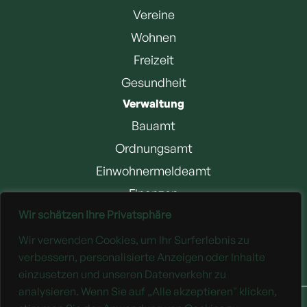
Vereine
Wohnen
Freizeit
Gesundheit
Verwaltung
Bauamt
Ordnungsamt
Einwohnermeldeamt
Finanzen
Wir schätzen Ihre Privatsphäre
Jobangebote
Wir verwenden Cookies, um Ihr Surferlebnis zu
Downloads
verbessern, personalisierte Anzeigen oder Inhalte
einzusetzen und unseren Datenverkehr zu
analysieren. Wenn Sie auf „Alle akzeptieren" klicken,