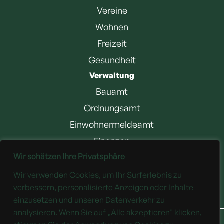
Vereine
Wohnen
Freizeit
Gesundheit
Verwaltung
Bauamt
Ordnungsamt
Einwohnermeldeamt
Finanzen
Wir schätzen Ihre Privatsphäre
Jobangebote
Wir verwenden Cookies, um Ihr Surferlebnis zu
Downloads
verbessern, personalisierte Anzeigen oder Inhalte
einzusetzen und unseren Datenverkehr zu
analysieren. Wenn Sie auf „Alle akzeptieren" klicken,