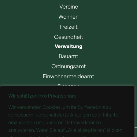
Vereine
Wohnen
Freizeit
Gesundheit
Verwaltung
Bauamt
Ordnungsamt
Einwohnermeldeamt
Finanzen
Wir schätzen Ihre Privatsphäre
Jobangebote
Wir verwenden Cookies, um Ihr Surferlebnis zu
Downloads
verbessern, personalisierte Anzeigen oder Inhalte
einzusetzen und unseren Datenverkehr zu
analysieren. Wenn Sie auf „Alle akzeptieren" klicken,