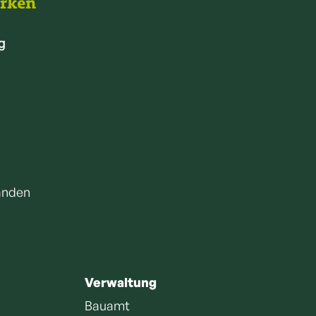
arken
g
anden
Verwaltung
Bauamt