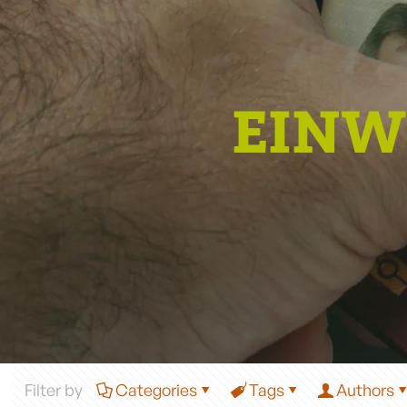
EIN
Filter by
Categories
Tags
Authors