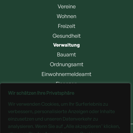
Vereine
Wohnen
Freizeit
Gesundheit
Verwaltung
Bauamt
Ordnungsamt
Einwohnermeldeamt
Finanzen
Wir schätzen Ihre Privatsphäre
Jobangebote
Wir verwenden Cookies, um Ihr Surferlebnis zu
Downloads
verbessern, personalisierte Anzeigen oder Inhalte
einzusetzen und unseren Datenverkehr zu
analysieren. Wenn Sie auf „Alle akzeptieren" klicken,