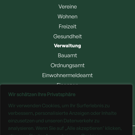
Vereine
Wohnen
Freizeit
Gesundheit
Verwaltung
Bauamt
Ordnungsamt
Einwohnermeldeamt
Finanzen
Wir schätzen Ihre Privatsphäre
Jobangebote
Wir verwenden Cookies, um Ihr Surferlebnis zu
Downloads
verbessern, personalisierte Anzeigen oder Inhalte
einzusetzen und unseren Datenverkehr zu
analysieren. Wenn Sie auf „Alle akzeptieren" klicken,