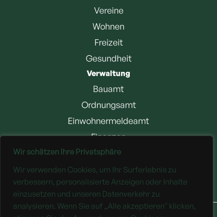
Vereine
Wohnen
Freizeit
Gesundheit
Verwaltung
Bauamt
Ordnungsamt
Einwohnermeldeamt
Finanzen
Wir schätzen Ihre Privatsphäre
Jobangebote
Wir verwenden Cookies, um Ihr Surferlebnis zu
Downloads
verbessern, personalisierte Anzeigen oder Inhalte
einzusetzen und unseren Datenverkehr zu
analysieren. Wenn Sie auf „Alle akzeptieren" klicken,