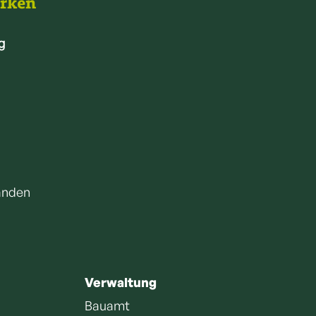
arken
g
anden
Verwaltung
Bauamt