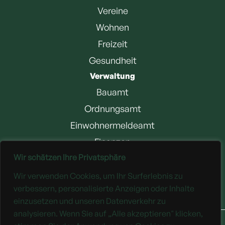
Vereine
Wohnen
Freizeit
Gesundheit
Verwaltung
Bauamt
Ordnungsamt
Einwohnermeldeamt
Finanzen
Wir schätzen Ihre Privatsphäre
Jobangebote
Wir verwenden Cookies, um Ihr Surferlebnis zu
Downloads
verbessern, personalisierte Anzeigen oder Inhalte
einzusetzen und unseren Datenverkehr zu
analysieren. Wenn Sie auf „Alle akzeptieren" klicken,