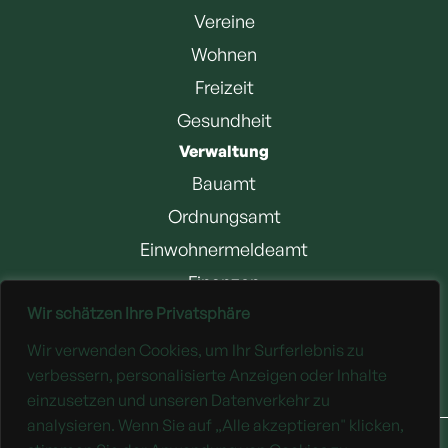
Vereine
Wohnen
Freizeit
Gesundheit
Verwaltung
Bauamt
Ordnungsamt
Einwohnermeldeamt
Finanzen
Wir schätzen Ihre Privatsphäre
Jobangebote
Wir verwenden Cookies, um Ihr Surferlebnis zu
Downloads
verbessern, personalisierte Anzeigen oder Inhalte
einzusetzen und unseren Datenverkehr zu
analysieren. Wenn Sie auf „Alle akzeptieren" klicken,