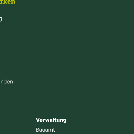
arken
g
anden
Verwaltung
Bauamt