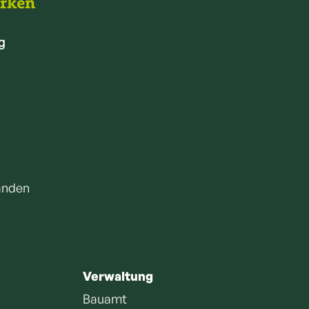
arken
g
anden
Verwaltung
Bauamt