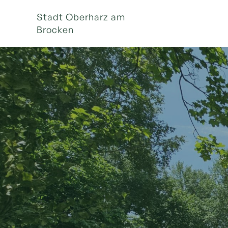
Stadt Oberharz am
Brocken