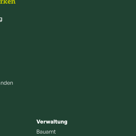
arken
g
anden
Verwaltung
Bauamt