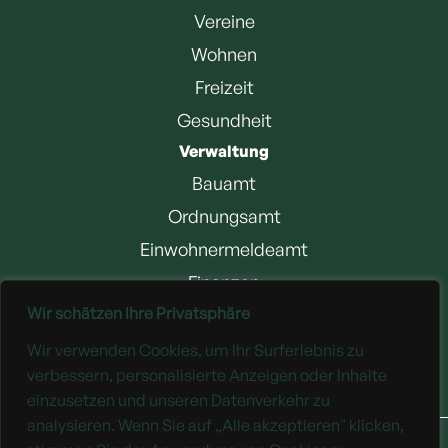
Vereine
Wohnen
Freizeit
Gesundheit
Verwaltung
Bauamt
Ordnungsamt
Einwohnermeldeamt
Finanzen
Wir schätzen Ihre Privatsphäre
Jobangebote
Wir verwenden Cookies, um Ihr Surferlebnis zu
Downloads
verbessern, personalisierte Anzeigen oder Inhalte
einzusetzen und unseren Datenverkehr zu
analysieren. Wenn Sie auf „Alle akzeptieren" klicken,