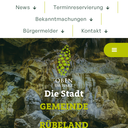
News
Terminreservierung
Bekanntmachungen
Bürgermelder
Kontakt
Die Stadt
GEMEINDE
RÜBELAND