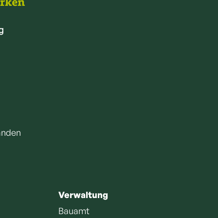
arken
g
anden
Verwaltung
Bauamt