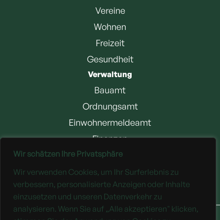
Vereine
Wohnen
Freizeit
Gesundheit
Verwaltung
Bauamt
Ordnungsamt
Einwohnermeldeamt
Finanzen
Wir schätzen Ihre Privatsphäre
Jobangebote
Wir verwenden Cookies, um Ihr Surferlebnis zu
Downloads
verbessern, personalisierte Anzeigen oder Inhalte
einzusetzen und unseren Datenverkehr zu
analysieren. Wenn Sie auf „Alle akzeptieren" klicken,