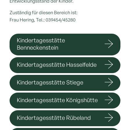
Entwicklungsstand der Kinder.
Zuständig für diesen Bereich ist:
Frau Hering, Tel.: 039454/45280
Kindertagesstätte
Benneckenstein
Kindertagesstätte Hasselfelde
Kindertagesstätte Stiege
Kindertagesstätte Königshütte
Kindertagesstätte Rübeland