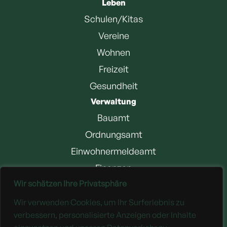
Leben
Schulen/Kitas
Vereine
Wohnen
Freizeit
Gesundheit
Verwaltung
Bauamt
Ordnungsamt
Einwohnermeldeamt
Finanzen
Wir schätzen Ihre Privatsphäre
Jobangebote
Wir verwenden Cookies, um Ihr Surferlebnis zu
Downloads
verbessern, personalisierte Anzeigen oder Inhalte