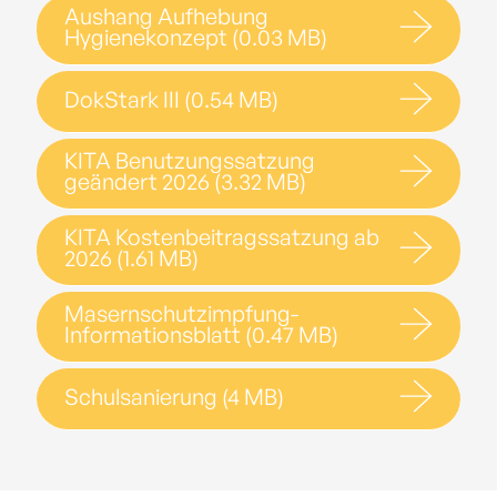
Aushang Aufhebung
Hygienekonzept (0.03 MB)
DokStark III (0.54 MB)
KITA Benutzungssatzung
geändert 2026 (3.32 MB)
KITA Kostenbeitragssatzung ab
2026 (1.61 MB)
Masernschutzimpfung-
Informationsblatt (0.47 MB)
Schulsanierung (4 MB)