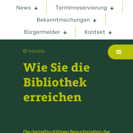
News
Terminreservierung
Bekanntmachungen
Bürgermelder
Kontakt
19.01.2026
Wie Sie die
Bibliothek
erreichen
Die derzeitig gültigen Besuchszeiten der